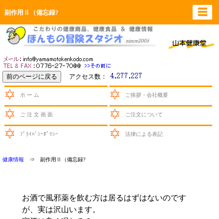
☰
副作用Ⅱ（備忘録?
アクセス数：
ホ ー ム
ご挨拶・会社概要
ご 注 文 画 面
ご注文について
ﾌﾟﾗｲﾊﾞｼｰﾎﾟﾘｼｰ
法律による表記
健康情報
⇒ 副作用Ⅱ（備忘録?
お酒で風邪薬を飲む方は居るはずはないのです
が、実は沢山います。