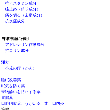
抗ヒスタミン成分
咳止め（鎮咳成分）
痰を切る（去痰成分）
抗炎症成分
自律神経に作用
アドレナリン作動成分
抗コリン成分
漢方
小児の疳（かん）
睡眠改善薬
眠気を防ぐ薬
乗物酔いを防止する薬
胃腸薬
口腔咽喉薬、うがい薬、歯、口内炎
浣腸