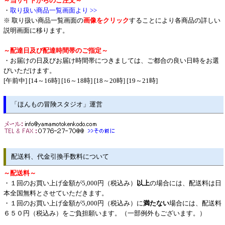
～当サイトからのご注文～
・
取り扱い商品一覧画面より >>
※ 取り扱い商品一覧画面の
画像をクリック
することにより各商品の詳しい
説明画面に移ります。
～配達日及び配達時間帯のご指定～
・お届けの日及びお届け時間帯につきましては、ご都合の良い日時をお選
びいただけます。
[午前中] [14～16時] [16～18時] [18～20時] [19～21時]
「ほんもの冒険スタジオ」運営
配送料、代金引換手数料について
～配送料～
・１回のお買い上げ金額が5,000円（税込み）
以上
の場合には、配送料は日
本全国無料とさせていただきます。
・１回のお買い上げ金額が5,000円（税込み）に
満たない
場合には、配送料
６５０円（税込み）をご負担願います。（一部例外もございます。）