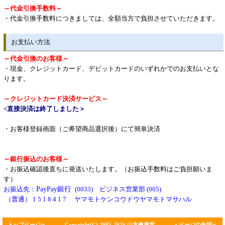
～代金引換手数料～
・代金引換手数料につきましては、全額当方で負担させていただきます。
お支払い方法
～代金引換のお客様～
・現金、クレジットカード、デビットカードのいずれかでのお支払いとな
ります。
～クレジットカード決済サービス～
<直接決済は終了しました＞
・お客様登録画面（ご希望商品選択後）にて簡単決済
～銀行振込のお客様～
・お振込確認後直ちに発送いたします。（お振込手数料はご負担願いま
す）
お振込先：
PayPay銀行
(0033) ビジネス営業部 (005)
（普通） 1 5 1 8 4 1 7 ヤマモトケンコウドウヤマモトマサハル
トップページへ
Copyright(C) 2005-2026 山本健康堂
▲ページの先頭へ