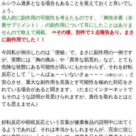
ルシウム過多となる場合もあることを覚えておくと良いでし
ょう。
個人的に副作用の可能性を考えたものです。「爽快水素（水
素サプリメント）」の副作用について耳にしたことはありま
せんので敢えて掲載。
⇒その後、別件で１点報告あり。まさ
に副作用でした！！
今回私が例示したのは「便秘」で、まさに副作用の一例です
が、実際には「胸の痛み」や「異常な肌荒れ」など、とても
危険な状態にある可能性が高いにもかかわらず、それを好転
反応として「し～んぱぁ～～いないさぁ～～～
」と
（心配ないさ）
安心させ、重大な副作用を見落とす可能性を秘めた対応をさ
れている場合があると聞きます。（たまにインターネットで
もそのような説明が見受けられますが、責任を取れるとはと
ても思えません）
好転反応や瞑眩反応という言葉が健康食品の説明中に出てく
るようであれば、それは本当かもしれませんが、完全に信じ